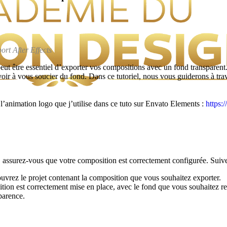
ort After Effects
 peut être essentiel d’exporter vos compositions avec un fond transparen
voir à vous soucier du fond. Dans ce tutoriel, nous vous guiderons à tra
l’animation logo que j’utilise dans ce tuto sur Envato Elements :
https:
 assurez-vous que votre composition est correctement configurée. Suive
ouvrez le projet contenant la composition que vous souhaitez exporter.
ion est correctement mise en place, avec le fond que vous souhaitez re
sparence.